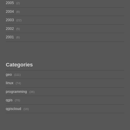
2005
2
2004
8
2003
22
2002
5
2001
6
Categories
geo
111
linux
74
programming
36
qgis
70
qgiscloud
16