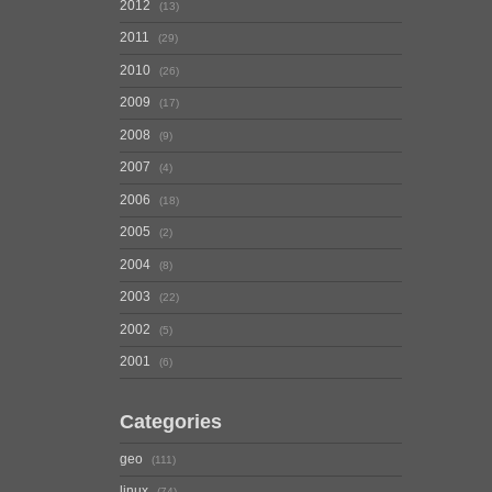
2012
13
2011
29
2010
26
2009
17
2008
9
2007
4
2006
18
2005
2
2004
8
2003
22
2002
5
2001
6
Categories
geo
111
linux
74